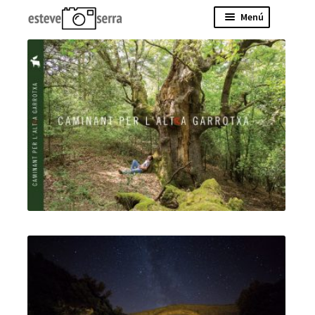
Menú
Tallers a Gitarriu
L’Altra Garrotxa
Travelportraits
Mobylette
L’Últim dia
Esteve
Contacte