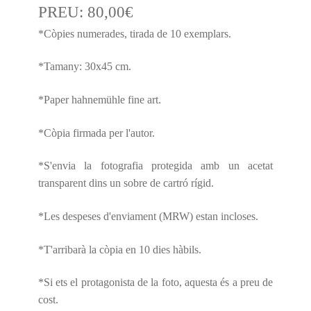
PREU:
80,00
€
*Còpies numerades, tirada de 10 exemplars.
*Tamany: 30x45 cm.
*Paper hahnemühle fine art.
*Còpia firmada per l'autor.
*S'envia la fotografia protegida amb un acetat
transparent dins un sobre de cartró rígid.
*Les despeses d'enviament (MRW) estan incloses.
*T'arribarà la còpia en 10 dies hàbils.
*Si ets el protagonista de la foto, aquesta és a preu de
cost.