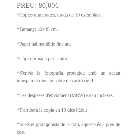
PREU:
80,00
€
*Còpies numerades, tirada de 10 exemplars.
*Tamany: 30x45 cm.
*Paper hahnemühle fine art.
*Còpia firmada per l'autor.
*S'envia la fotografia protegida amb un acetat
transparent dins un sobre de cartró rígid.
*Les despeses d'enviament (MRW) estan incloses.
*T'arribarà la còpia en 10 dies hàbils.
*Si ets el protagonista de la foto, aquesta és a preu de
cost.