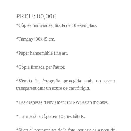
PREU:
80,00
€
*Còpies numerades, tirada de 10 exemplars.
*Tamany: 30x45 cm.
*Paper hahnemühle fine art.
*Còpia firmada per l'autor.
*S'envia la fotografia protegida amb un acetat
transparent dins un sobre de cartró rígid.
*Les despeses d'enviament (MRW) estan incloses.
*T'arribarà la còpia en 10 dies hàbils.
*Si ets el protagonista de la foto, aquesta és a preu de