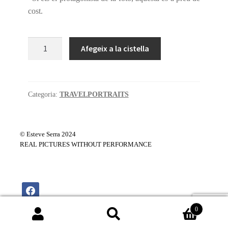
cost.
quantitat
Afegeix a la cistella
de
#07
Poble
de
Categoria:
TRAVELPORTRAITS
Curva,
muntanyes
Apolobamba.
© Esteve Serra 2024
Bolívia.
REAL PICTURES WITHOUT PERFORMANCE
facebook
0
Cerca
Cerca: